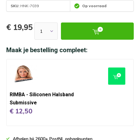
SKU:
HNK-7039
Op voorraad
€ 19,95
Maak je bestelling compleet:
RIMBA - Siliconen Halsband
Submissive
€ 12,50
Afhalen bij 2600+ PostNL ophaalpunten