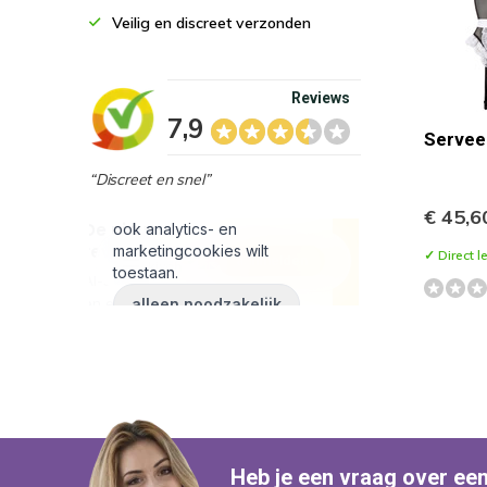
Veilig en discreet verzonden
Reviews
7,9
Serveer
“Discreet en snel”
€ 45,6
✓ Direct l
Heb je een vraag over ee