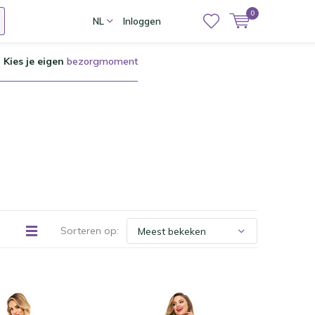
0
NL
Inloggen
Kies je eigen
bezorgmoment
Sorteren op: