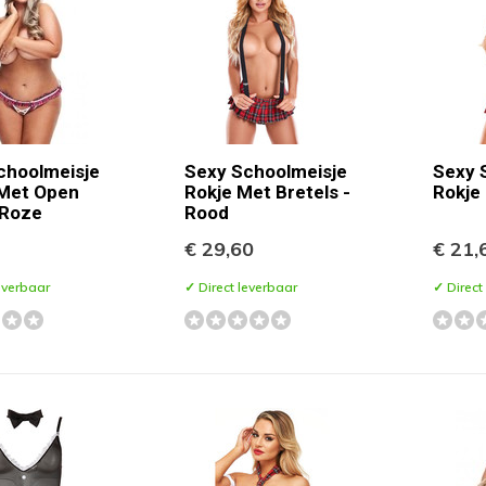
choolmeisje
Sexy Schoolmeisje
Sexy 
 Met Open
Rokje Met Bretels -
Rokje
 Roze
Rood
€ 29,60
€ 21,
everbaar
✓ Direct leverbaar
✓ Direct