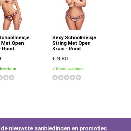
Schoolmeisje
Sexy Schoolmeisje
g Met Open
String Met Open
- Rood
Kruis - Rood
0
€ 9,80
 leverbaar
✓ Direct leverbaar
 de nieuwste aanbiedingen en promoties