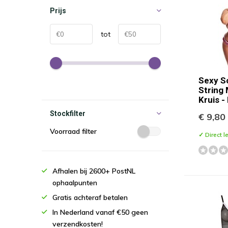
Prijs
tot
Sexy S
String
Kruis -
Stockfilter
€ 9,80
Voorraad filter
✓ Direct l
Afhalen bij 2600+ PostNL
ophaalpunten
Gratis achteraf betalen
In Nederland vanaf €50 geen
verzendkosten!