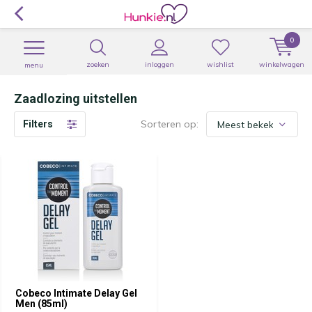
0
zoeken
inloggen
wishlist
winkelwagen
menu
Zaadlozing uitstellen
Sorteren op:
Filters
Cobeco Intimate Delay Gel
Men (85ml)