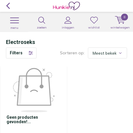
0
zoeken
inloggen
wishlist
winkelwagen
menu
Electroseks
Sorteren op:
Filters
Geen producten
gevonden!...