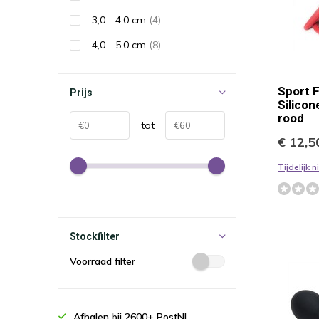
3,0 - 4,0 cm
(4)
4,0 - 5,0 cm
(8)
Sport 
Prijs
Silicon
rood
tot
€ 12,5
Tijdelijk 
Stockfilter
Voorraad filter
Afhalen bij 2600+ PostNL