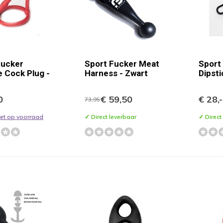
Fucker
Sport Fucker Meat
Sport
e Cock Plug -
Harness - Zwart
Dipsti
0
€ 59,50
€ 28,-
73,95
niet op voorraad
✓ Direct leverbaar
✓ Direct