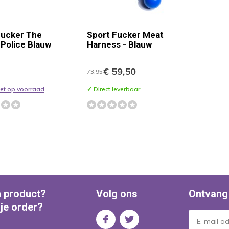
Fucker The
Sport Fucker Meat
Police Blauw
Harness - Blauw
€ 59,50
73,95
niet op voorraad
✓ Direct leverbaar
n product?
Volg ons
Ontvang
 je order?