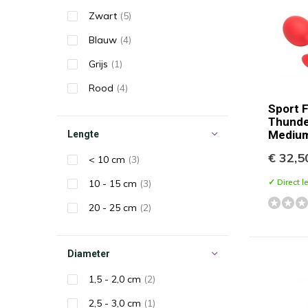
Zwart
(5)
Blauw
(4)
Grijs
(1)
Rood
(4)
Sport 
Thunde
Medium
Lengte
€ 32,5
< 10 cm
(3)
✓ Direct l
10 - 15 cm
(3)
20 - 25 cm
(2)
Diameter
1,5 - 2,0 cm
(2)
2,5 - 3,0 cm
(1)