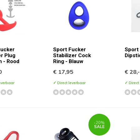
Fucker
Sport Fucker
Sport
r Plug
Stabilizer Cock
Dipsti
 - Rood
Ring - Blauw
0
€ 17,95
€ 28,-
everbaar
✓ Direct leverbaar
✓ Direct
-20%
SALE