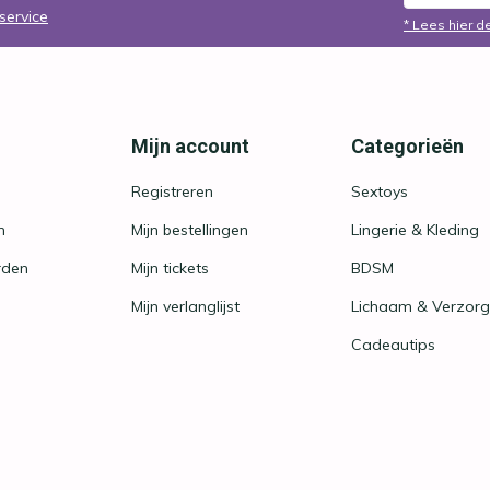
service
* Lees hier d
Mijn account
Categorieën
Registreren
Sextoys
n
Mijn bestellingen
Lingerie & Kleding
rden
Mijn tickets
BDSM
Mijn verlanglijst
Lichaam & Verzorg
Cadeautips