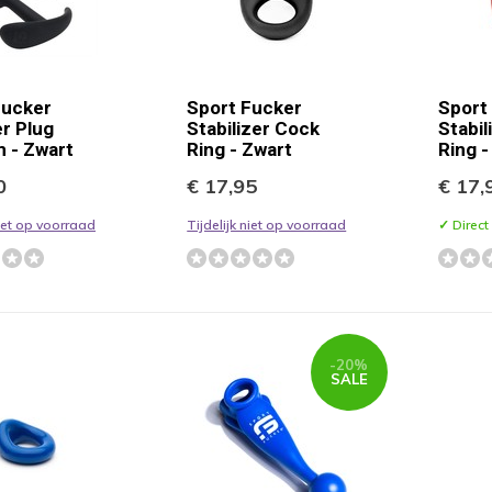
Fucker
Sport Fucker
Sport
r Plug
Stabilizer Cock
Stabil
 - Zwart
Ring - Zwart
Ring 
0
€ 17,95
€ 17,
niet op voorraad
Tijdelijk niet op voorraad
✓ Direct
-20%
SALE