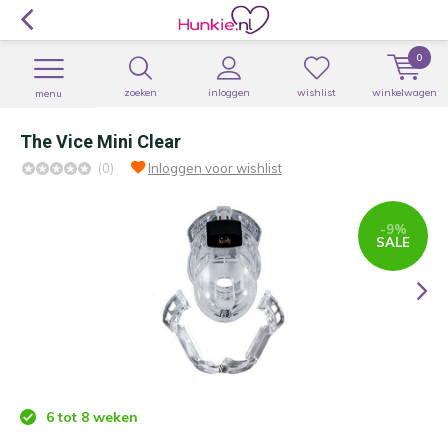
0
zoeken
inloggen
wishlist
winkelwagen
menu
The Vice Mini Clear
(0)
Inloggen voor wishlist
-9%
SALE
6 tot 8 weken