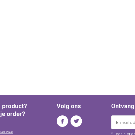
n product?
Volg ons
Ontvang
 je order?
service
* Lees hier d