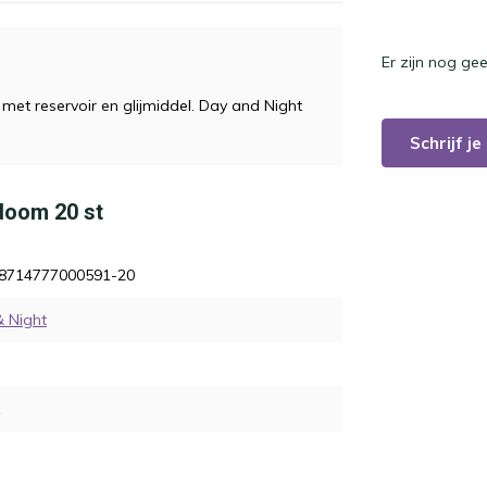
Er zijn nog ge
t reservoir en glijmiddel. Day and Night
Schrijf j
ndoom 20 st
8714777000591-20
 Night