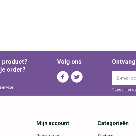
n product?
Volg ons
Ontvang
 je order?
service
* Lees hier d
Mijn account
Categorieën
Registreren
Sextoys