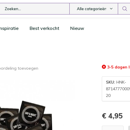
Alle categorieën
nspiratie
Best verkocht
Nieuw
3-5 dagen l
oordeling toevoegen
SKU:
HNK-
8714777000
20
€ 4,95