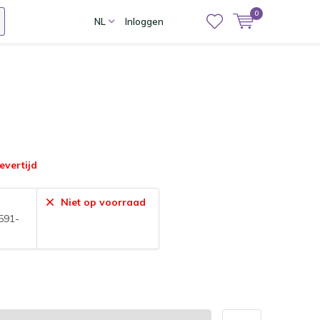
0
NL
Inloggen
evertijd
Niet op voorraad
591-