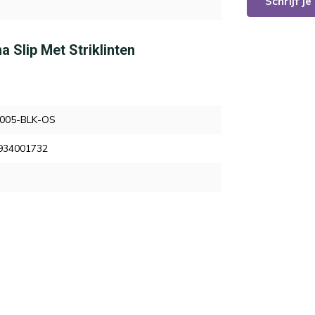
Schrijf j
a Slip Met Striklinten
005-BLK-OS
934001732