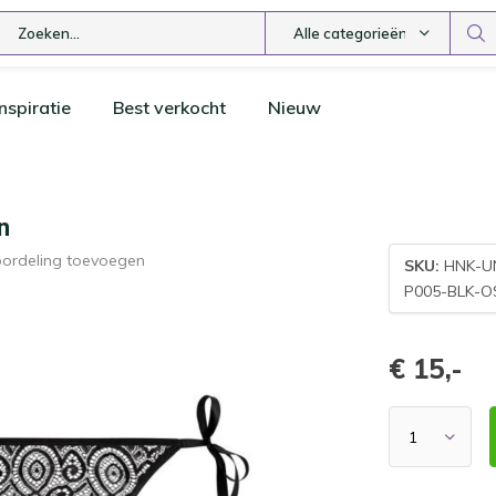
Alle categorieën
nspiratie
Best verkocht
Nieuw
n
oordeling toevoegen
SKU:
HNK-U
P005-BLK-O
€ 15,-