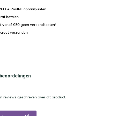
j 2600+ PostNL ophaalpunten
eraf betalen
nd vanaf €50 geen verzendkosten!
iscreet verzonden
 beoordelingen
en reviews geschreven over dit product.