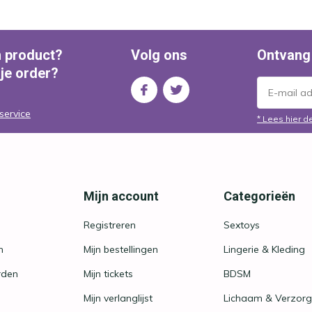
n product?
Volg ons
Ontvang
 je order?
service
* Lees hier d
Mijn account
Categorieën
Registreren
Sextoys
n
Mijn bestellingen
Lingerie & Kleding
rden
Mijn tickets
BDSM
Mijn verlanglijst
Lichaam & Verzorg