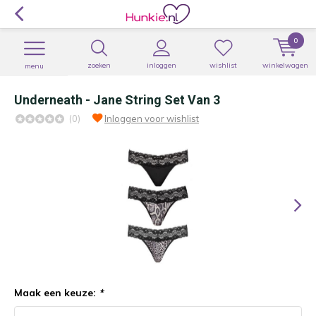
0
zoeken
inloggen
wishlist
winkelwagen
menu
Underneath - Jane String Set Van 3
(0)
Inloggen voor wishlist
Maak een keuze:
*