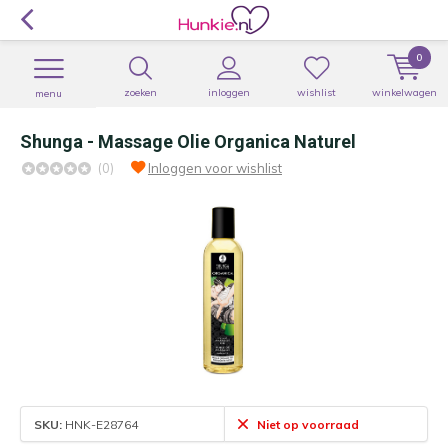
0
zoeken
inloggen
wishlist
winkelwagen
menu
Shunga - Massage Olie Organica Naturel
(0)
Inloggen voor wishlist
SKU:
HNK-E28764
Niet op voorraad