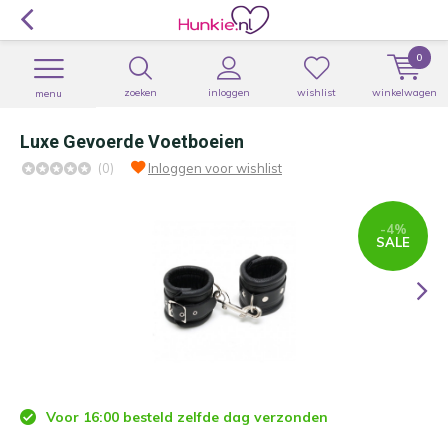
0
zoeken
inloggen
wishlist
winkelwagen
menu
Luxe Gevoerde Voetboeien
(0)
Inloggen voor wishlist
-4%
SALE
Voor 16:00 besteld zelfde dag verzonden