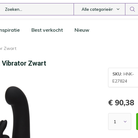
Alle categorieën
nspiratie
Best verkocht
Nieuw
or Zwart
 Vibrator Zwart
SKU:
HNK-
E27824
€ 90,38