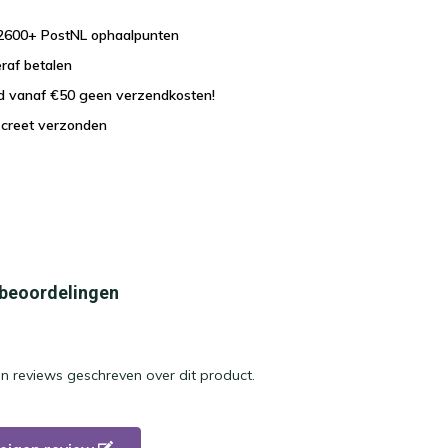
j 2600+ PostNL ophaalpunten
eraf betalen
nd vanaf €50 geen verzendkosten!
iscreet verzonden
 beoordelingen
en reviews geschreven over dit product.