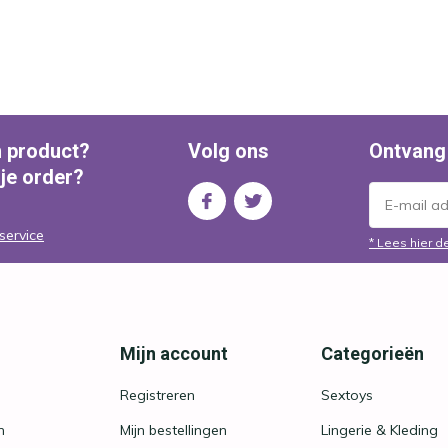
n product?
Volg ons
Ontvang
 je order?
service
* Lees hier d
Mijn account
Categorieën
Registreren
Sextoys
n
Mijn bestellingen
Lingerie & Kleding