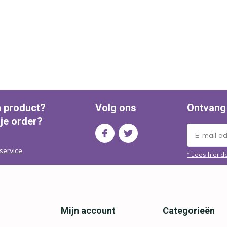
n product?
Volg ons
Ontvang
 je order?
service
* Lees hier d
Mijn account
Categorieën