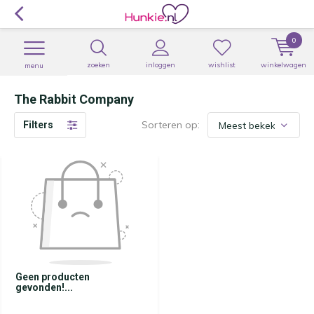
0
zoeken
inloggen
wishlist
winkelwagen
menu
The Rabbit Company
Sorteren op:
Filters
Geen producten
gevonden!...