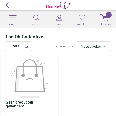
0
zoeken
inloggen
wishlist
winkelwagen
menu
The Oh Collective
Sorteren op:
Filters
Geen producten
gevonden!...