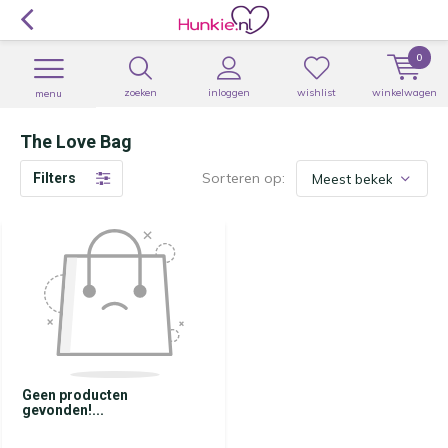
0
zoeken
inloggen
wishlist
winkelwagen
menu
The Love Bag
Sorteren op:
Filters
Geen producten
gevonden!...