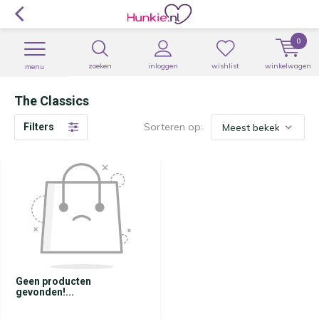
0
zoeken
inloggen
wishlist
winkelwagen
menu
The Classics
Sorteren op:
Filters
Geen producten
gevonden!...