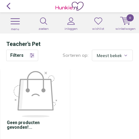
0
zoeken
inloggen
wishlist
winkelwagen
menu
Teacher's Pet
Sorteren op:
Filters
Geen producten
gevonden!...