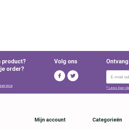
n product?
Volg ons
Ontvang
 je order?
service
* Lees hier d
Mijn account
Categorieën