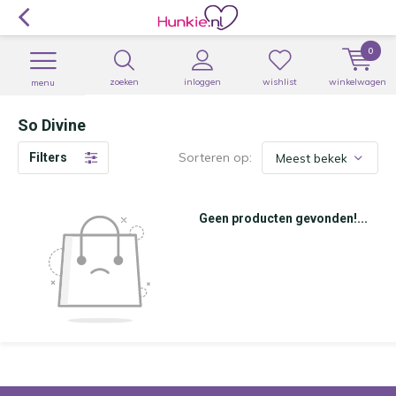
0
zoeken
inloggen
wishlist
winkelwagen
menu
So Divine
Sorteren op:
Filters
Geen producten gevonden!...