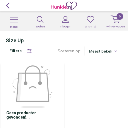
0
zoeken
inloggen
wishlist
winkelwagen
menu
Size Up
Sorteren op:
Filters
Geen producten
gevonden!...