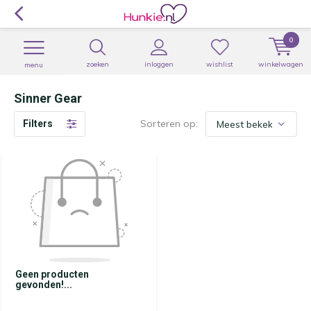
0
zoeken
inloggen
wishlist
winkelwagen
menu
Sinner Gear
Sorteren op:
Filters
Geen producten
gevonden!...