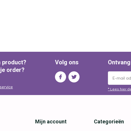
n product?
Volg ons
Ontvang
 je order?
service
* Lees hier d
Mijn account
Categorieën