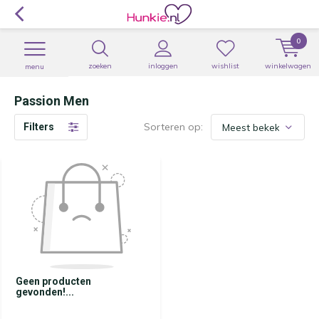
0
zoeken
inloggen
wishlist
winkelwagen
menu
Passion Men
Sorteren op:
Filters
Geen producten
gevonden!...