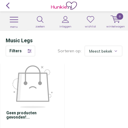
0
zoeken
inloggen
wishlist
winkelwagen
menu
Music Legs
Sorteren op:
Filters
Geen producten
gevonden!...