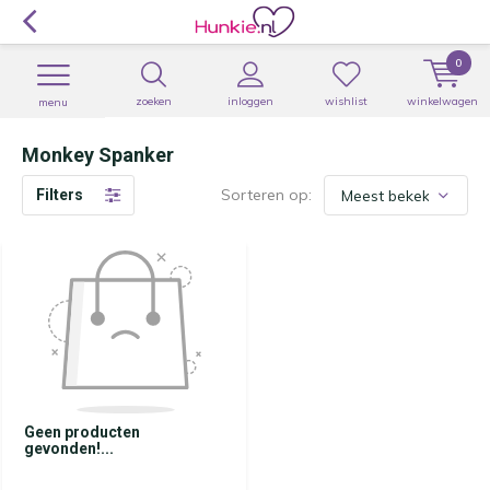
0
zoeken
inloggen
wishlist
winkelwagen
menu
Monkey Spanker
Sorteren op:
Filters
Geen producten
gevonden!...