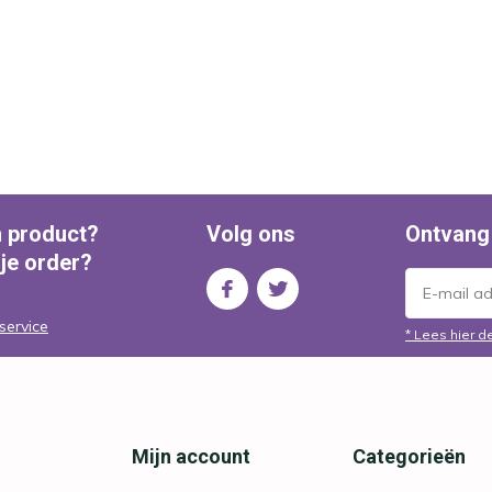
n product?
Volg ons
Ontvang
 je order?
service
* Lees hier d
Mijn account
Categorieën