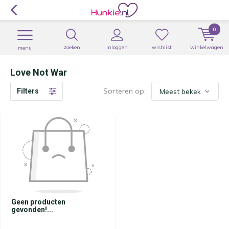
0
zoeken
inloggen
wishlist
winkelwagen
menu
Love Not War
Sorteren op:
Filters
Geen producten
gevonden!...