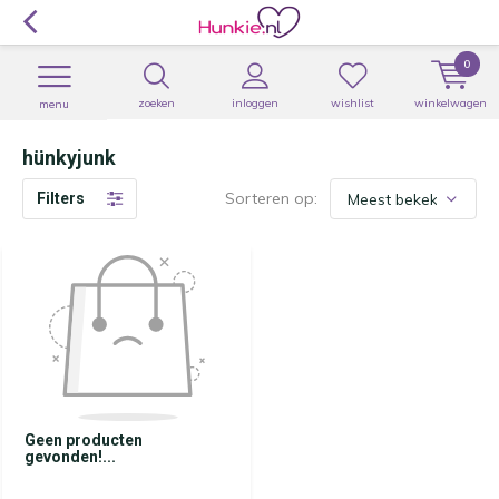
0
zoeken
inloggen
wishlist
winkelwagen
menu
hünkyjunk
Sorteren op:
Filters
Geen producten
gevonden!...