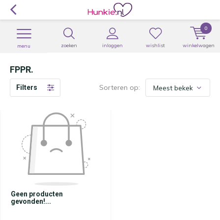
0
zoeken
inloggen
wishlist
winkelwagen
menu
FPPR.
Sorteren op:
Filters
Geen producten
gevonden!...