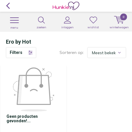
0
zoeken
inloggen
wishlist
winkelwagen
menu
Ero by Hot
Sorteren op:
Filters
Geen producten
gevonden!...