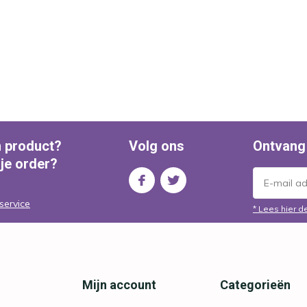
n product?
Volg ons
Ontvang
 je order?
service
* Lees hier d
Mijn account
Categorieën