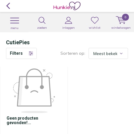
0
zoeken
inloggen
wishlist
winkelwagen
menu
CutiePies
Sorteren op:
Filters
Geen producten
gevonden!...