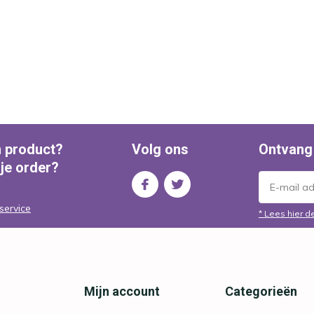
n product?
Volg ons
Ontvang
 je order?
service
* Lees hier d
Mijn account
Categorieën