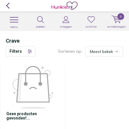
0
zoeken
inloggen
wishlist
winkelwagen
menu
Crave
Sorteren op:
Filters
Geen producten
gevonden!...