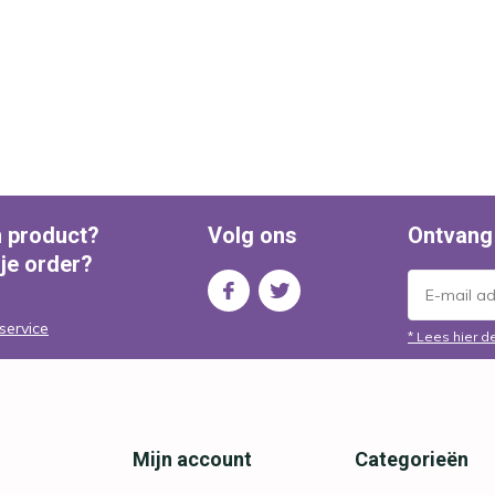
n product?
Volg ons
Ontvang
 je order?
service
* Lees hier d
Mijn account
Categorieën