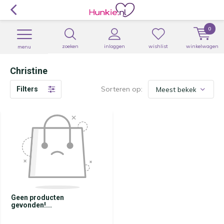
0
zoeken
inloggen
wishlist
winkelwagen
menu
Christine
Sorteren op:
Filters
Geen producten
gevonden!...