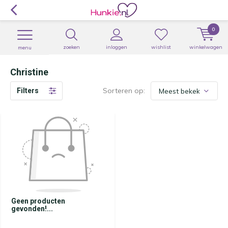
0
zoeken
inloggen
wishlist
winkelwagen
menu
Christine
Sorteren op:
Filters
Geen producten
gevonden!...