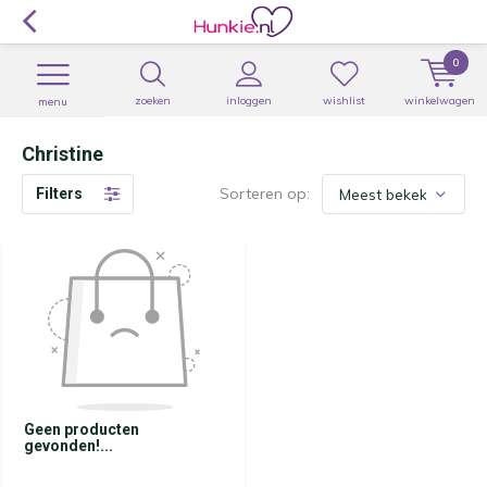
0
zoeken
inloggen
wishlist
winkelwagen
menu
Christine
Sorteren op:
Filters
Geen producten
gevonden!...