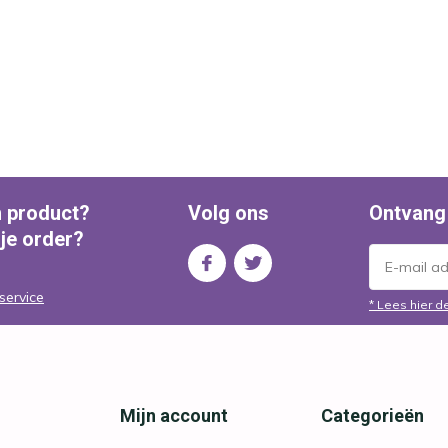
n product?
Volg ons
Ontvang
 je order?
service
* Lees hier d
Mijn account
Categorieën