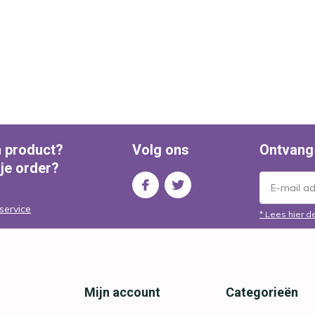
n product?
Volg ons
Ontvang
 je order?
service
* Lees hier d
Mijn account
Categorieën