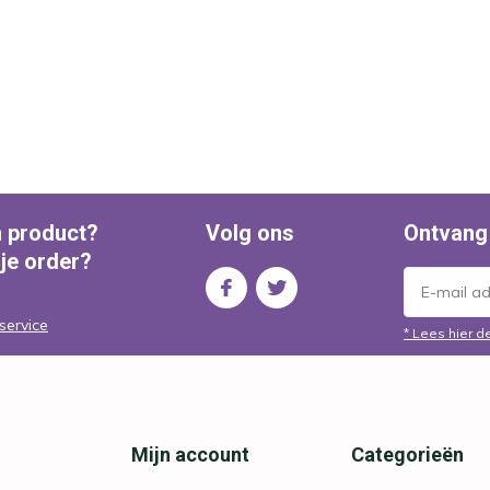
n product?
Volg ons
Ontvang
 je order?
service
* Lees hier d
Mijn account
Categorieën