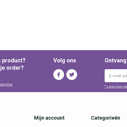
n product?
Volg ons
Ontvang
 je order?
service
* Lees hier d
Mijn account
Categorieën