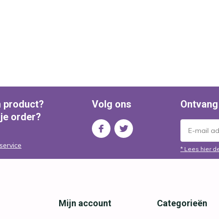
n product?
Volg ons
Ontvang
 je order?
service
* Lees hier d
Mijn account
Categorieën