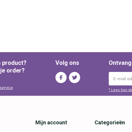
n product?
Volg ons
Ontvang
 je order?
service
* Lees hier d
Mijn account
Categorieën