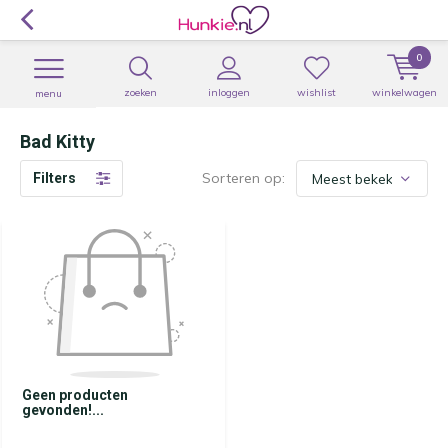
0
zoeken
inloggen
wishlist
winkelwagen
menu
Bad Kitty
Sorteren op:
Filters
Geen producten
gevonden!...