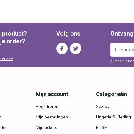
n product?
Volg ons
Ontvang
 je order?
service
* Lees hier d
Mijn account
Categorieën
Registreren
Sextoys
n
Mijn bestellingen
Lingerie & Kleding
rden
Mijn tickets
BDSM