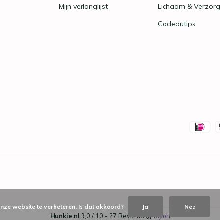
Mijn verlanglijst
Lichaam & Verzorg
Cadeautips
nze website te verbeteren. Is dat akkoord?
Ja
Nee
Hunkie.nl
9,0
/
10
-
27
Reviews @
Kiyoh