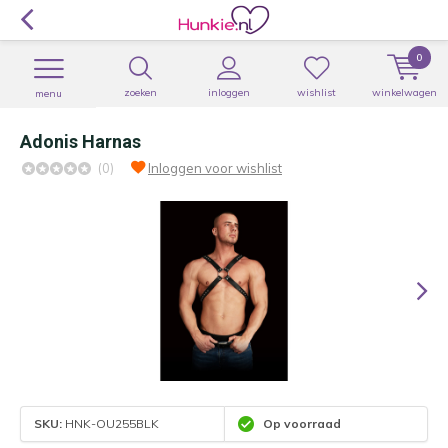
0
zoeken
inloggen
wishlist
winkelwagen
menu
Adonis Harnas
(0)
Inloggen voor wishlist
SKU:
HNK-OU255BLK
Op voorraad